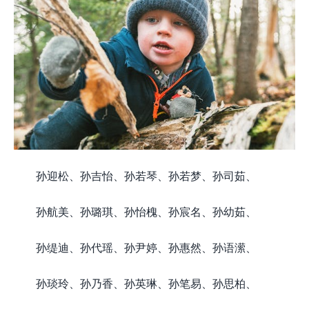
孙迎松、孙吉怡、孙若琴、孙若梦、孙司茹、
孙航美、孙璐琪、孙怡槐、孙宸名、孙幼茹、
孙缇迪、孙代瑶、孙尹婷、孙惠然、孙语潆、
孙琰玲、孙乃香、孙英琳、孙笔易、孙思柏、