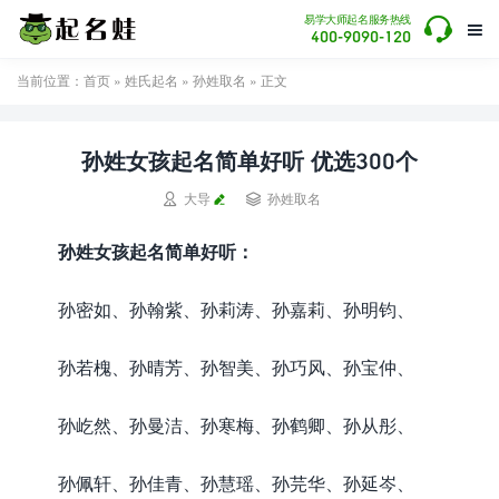

易学大师起名服务热线

400-9090-120
当前位置：
首页
»
姓氏起名
»
孙姓取名
» 正文
孙姓女孩起名简单好听 优选300个


大导
孙姓取名
孙姓女孩起名简单好听：
孙密如、孙翰紫、孙莉涛、孙嘉莉、孙明钧、
孙若槐、孙晴芳、孙智美、孙巧风、孙宝仲、
孙屹然、孙曼洁、孙寒梅、孙鹤卿、孙从彤、
孙佩轩、孙佳青、孙慧瑶、孙芫华、孙延岑、