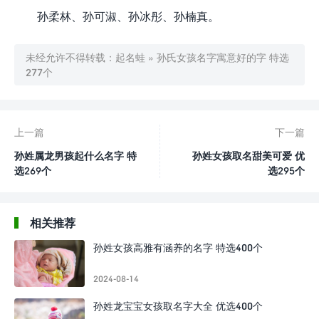
孙柔林、孙可淑、孙冰彤、孙楠真。
未经允许不得转载：
起名蛙
»
孙氏女孩名字寓意好的字 特选
277个
上一篇
下一篇
孙姓属龙男孩起什么名字 特
孙姓女孩取名甜美可爱 优
选269个
选295个
相关推荐
孙姓女孩高雅有涵养的名字 特选400个
2024-08-14
孙姓龙宝宝女孩取名字大全 优选400个