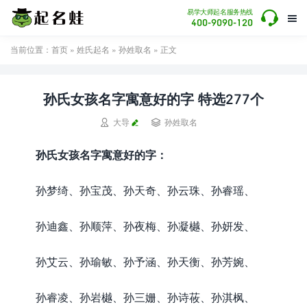

易学大师起名服务热线

400-9090-120
当前位置：
首页
»
姓氏起名
»
孙姓取名
» 正文
孙氏女孩名字寓意好的字 特选277个


大导
孙姓取名
孙氏女孩名字寓意好的字：
孙梦绮、孙宝茂、孙天奇、孙云珠、孙睿瑶、
孙迪鑫、孙顺萍、孙夜梅、孙凝樾、孙妍发、
孙艾云、孙瑜敏、孙予涵、孙天衡、孙芳婉、
孙睿凌、孙岩樾、孙三姗、孙诗莜、孙淇枫、