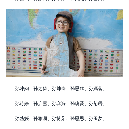
孙殊娴、孙之倚、孙坤奇、孙思丝、孙嫣茗、
孙诗婷、孙启雪、孙容海、孙瑰爱、孙菊语、
孙菡媛、孙雅珊、孙博朵、孙恩思、孙玉梦、