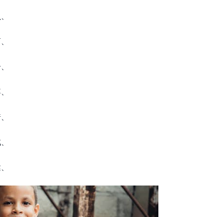
贝、
荫、
一、
博、
琦、
戎、
达、