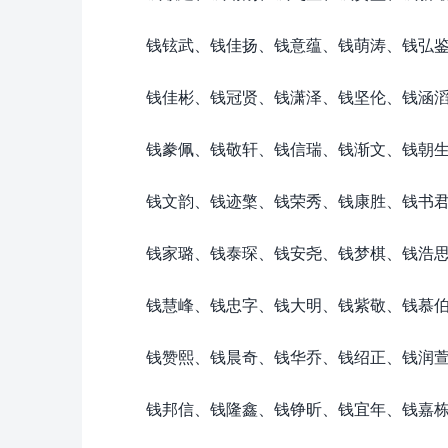
钱铉武、钱佳扬、钱意蕴、钱萌涛、钱弘
钱佳彬、钱冠贤、钱潇泽、钱坚伦、钱涵
钱豢佩、钱敬轩、钱信瑞、钱渐文、钱朝
钱文韵、钱迹檠、钱荣秀、钱康胜、钱书
钱家璐、钱泰琛、钱安尧、钱梦棋、钱浩
钱慧峰、钱忠字、钱大明、钱紫敬、钱慕
钱赞熙、钱晨奇、钱华乔、钱绍正、钱润
钱邦信、钱隆鑫、钱铮昕、钱宜年、钱嘉