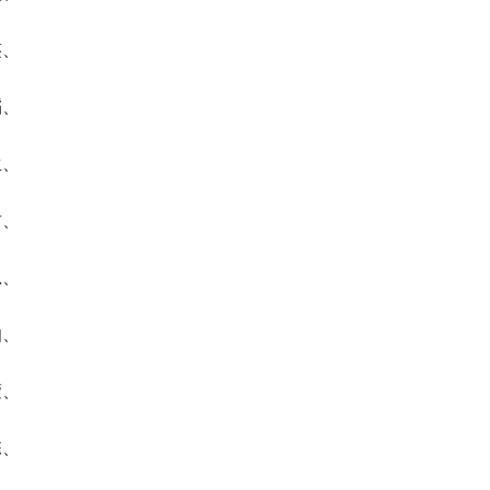
鉴、
滔、
生、
君、
思、
伯、
萱、
栋、