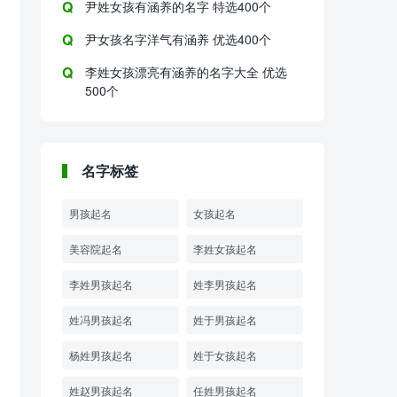
尹姓女孩有涵养的名字 特选400个
尹女孩名字洋气有涵养 优选400个
李姓女孩漂亮有涵养的名字大全 优选
500个
名字标签
男孩起名
女孩起名
美容院起名
李姓女孩起名
李姓男孩起名
姓李男孩起名
姓冯男孩起名
姓于男孩起名
杨姓男孩起名
姓于女孩起名
姓赵男孩起名
任姓男孩起名