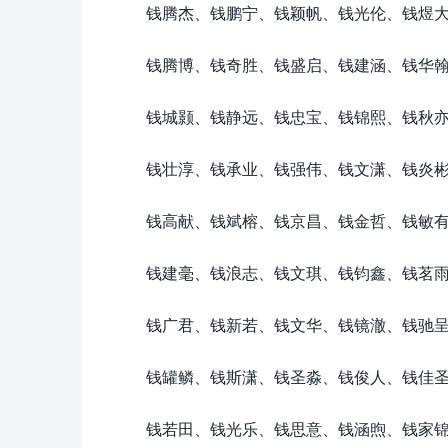
钱腾杰、钱鹏宁、钱颖帆、钱光伦、钱煜
钱腾博、钱奇胜、钱盛启、钱建涵、钱华
钱城颢、钱静远、钱忠宝、钱锦熙、钱秋
钱壮淳、钱承业、钱强伟、钱文潇、钱炎
钱高献、钱斌榕、钱京昌、钱金哲、钱敏
钱建毫、钱浪志、钱文琪、钱钧鑫、钱茗
钱广君、钱新若、钱文华、钱镜澈、钱驰
钱罐鳞、钱斯潇、钱圣淼、钱俊人、钱佳
钱若田、钱光乐、钱思意、钱涵煦、钱家