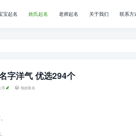
宝宝起名
姓氏起名
老师起名
关于我们
联系方
名字洋气 优选294个
大导

钱姓取名
蔚、
曦、