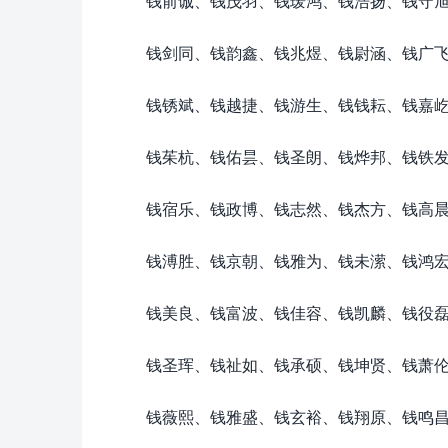
钱前诚、钱茂羽、钱瑗鸿、钱浩扬、钱守
钱剑同、钱韵鑫、钱兆煜、钱尉涵、钱广
钱锈斌、钱越捷、钱游生、钱钱耘、钱嘉
钱茱杭、钱佑昙、钱圣朗、钱烨邦、钱铁
钱宿乐、钱政博、钱志然、钱杰方、钱高
钱溥胜、钱京朝、钱雅为、钱未潆、钱鸿
钱美良、钱富波、钱佳容、钱凯麟、钱役
钱圣珲、钱祉如、钱承硕、钱坤贤、钱萧
钱薇熙、钱雅盛、钱玄裕、钱翔原、钱鸣