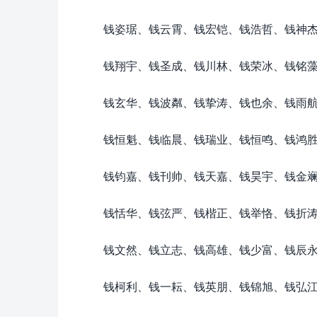
钱姿琚、钱云霄、钱宏铠、钱浩哲、钱神
钱翔宇、钱圣成、钱川林、钱荣冰、钱铭
钱玄华、钱波粼、钱挚涛、钱也余、钱雨
钱恒魁、钱临晨、钱瑞业、钱恒鸣、钱鸿
钱钧嘉、钱刊帅、钱天嘉、钱昊宇、钱金
钱恬华、钱弦严、钱楷正、钱举恪、钱折
钱文然、钱立志、钱高雄、钱少富、钱辰
钱柯利、钱一耘、钱英朋、钱锦旭、钱弘