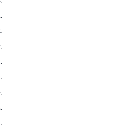
旭、
飞、
屹、
发、
晨、
宏、
磊、
伦、
昌、