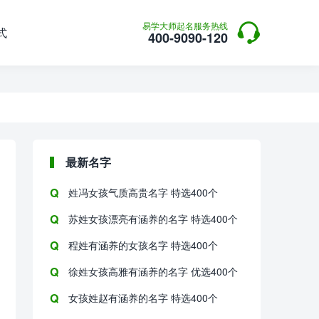

易学大师起名服务热线
式
400-9090-120
最新名字
姓冯女孩气质高贵名字 特选400个
苏姓女孩漂亮有涵养的名字 特选400个
程姓有涵养的女孩名字 特选400个
徐姓女孩高雅有涵养的名字 优选400个
女孩姓赵有涵养的名字 特选400个