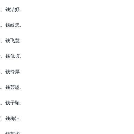
琦、钱洁妤、
仁、钱纹忠、
智、钱飞慧、
孝、钱优贞、
聪、钱怜厚、
礼、钱芸恩、
忠、钱子颖、
慧、钱梅洁、
凡、钱敦彬、