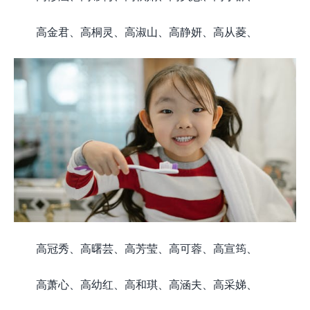
高金君、高桐灵、高淑山、高静妍、高从菱、
高冠秀、高曙芸、高芳莹、高可蓉、高宣筠、
高萧心、高幼红、高和琪、高涵夫、高采娣、