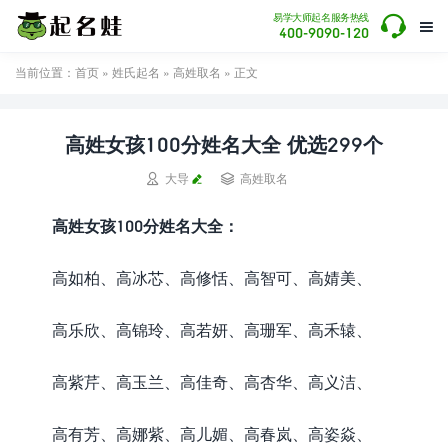

易学大师起名服务热线

400-9090-120
当前位置：
首页
»
姓氏起名
»
高姓取名
» 正文
高姓女孩100分姓名大全 优选299个


大导
高姓取名
高姓女孩100分姓名大全：
高如柏、高冰芯、高修恬、高智可、高婧美、
高乐欣、高锦玲、高若妍、高珊军、高禾辕、
高紫芹、高玉兰、高佳奇、高杏华、高义洁、
高有芳、高娜紫、高儿媚、高春岚、高姿焱、