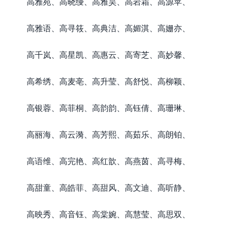
高雅苑、高晓缦、高雅昊、高岩霜、高源苹、
高雅语、高寻筱、高典洁、高媚淇、高姗亦、
高千岚、高星凯、高惠云、高寄芝、高妙馨、
高希绣、高麦亳、高升莹、高舒悦、高柳颖、
高银蓉、高菲桐、高韵韵、高钰倩、高珊琳、
高丽海、高云漪、高芳熙、高茹乐、高朗铂、
高语维、高完艳、高红歆、高燕茵、高寻梅、
高甜童、高皓菲、高甜风、高文迪、高听静、
高映秀、高音钰、高棠婉、高慧莹、高思双、