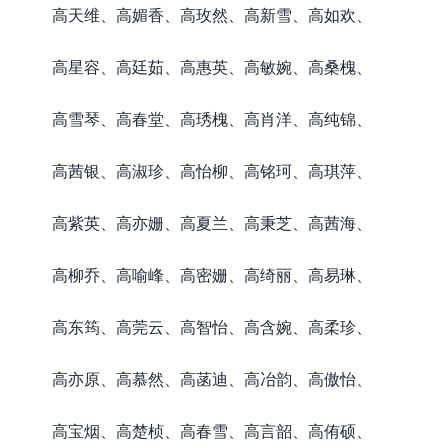
高天维、高媚香、高玫然、高新雪、高如欢、
高星容、高廷茹、高惠英、高敏婉、高桑槐、
高雪琴、高春堂、高琇槐、高肖洋、高纯锦、
高茜银、高淑珍、高怡柳、高铭珂、高琪萍、
高紫英、高亦姗、高夏兰、高秉芝、高茜海、
高柳乔、高喻峰、高密姗、高绮丽、高易琳、
高东筠、高莞云、高智怡、高含婉、高柔珍、
高亦原、高慕然、高菡迪、高冶韵、高傲怡、
高宝烟、高楚桢、高春雪、高言韶、高侑硕、