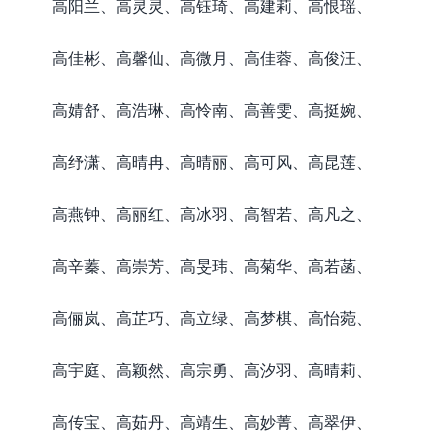
高阳兰、高灵灵、高钰琦、高建莉、高恨瑶、
高佳彬、高馨仙、高微月、高佳蓉、高俊汪、
高婧舒、高浩琳、高怜南、高善雯、高挺婉、
高纾潇、高晴冉、高晴丽、高可风、高昆莲、
高燕钟、高丽红、高冰羽、高智若、高凡之、
高辛蓁、高崇芳、高旻玮、高菊华、高若菡、
高俪岚、高芷巧、高立绿、高梦棋、高怡菀、
高宇庭、高颖然、高宗勇、高汐羽、高晴莉、
高传宝、高茹丹、高靖生、高妙菁、高翠伊、