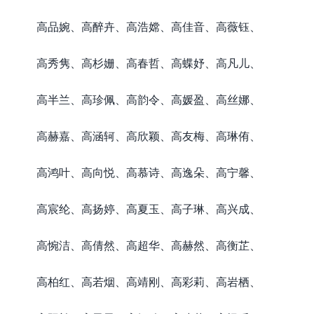
高品婉、高醉卉、高浩嫦、高佳音、高薇钰、
高秀隽、高杉姗、高春哲、高蝶妤、高凡儿、
高半兰、高珍佩、高韵令、高媛盈、高丝娜、
高赫嘉、高涵轲、高欣颖、高友梅、高琳侑、
高鸿叶、高向悦、高慕诗、高逸朵、高宁馨、
高宸纶、高扬婷、高夏玉、高子琳、高兴成、
高惋洁、高倩然、高超华、高赫然、高衡芷、
高柏红、高若烟、高靖刚、高彩莉、高岩栖、