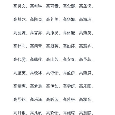
高灵文、高树琳、高可素、高念娜、高圣倪、
高彗尔、高悦贞、高芃美、高华姗、高海玮、
高丽婉、高霖亦、高康灵、高丽能、高燕笑、
高梓向、高问青、高晟英、高如莎、高慧卉、
高代雯、高馨萍、高山芳、高安春、高予菲、
高坚芙、高晓冰、高依怡、高盈伊、高燕淇、
高婧惠、高梦晨、高伊如、高雯妍、高乐阳、
高熙铭、高乐涵、高昕蓝、高萍妍、高双音、
高月银、高凡帆、高欢怡、高施琼、高慧静、