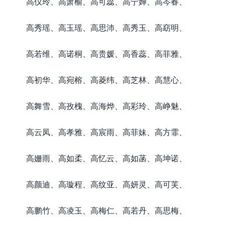
高仪玲、高萧榆、高可蕊、高宁婵、高岑春、
高秀瑶、高玉瑶、高思沛、高秀玉、高窈明、
高若维、高诺桐、高贵媛、高香蕊、高菲雅、
高初华、高宛榕、高菱纬、高芝林、高慧心、
高舞雪、高孜槐、高海烨、高彩玲、高峥魅、
高云凤、高孝雅、高宸雨、高菲妹、高方霏、
高姗雨、高如柔、高忆云、高如菡、高坤诺、
高颜迪、高璇程、高纹亚、高妍灵、高可芙、
高鹏竹、高凌玉、高梅仁、高若丹、高思梅、