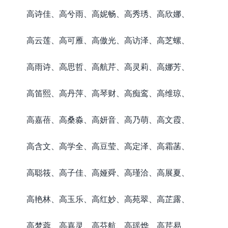
高诗佳、高兮雨、高妮畅、高秀琇、高欣娜、
高云莲、高可雁、高傲光、高访泽、高芝螺、
高雨诗、高思哲、高航芹、高灵莉、高娜芳、
高笛熙、高丹萍、高琴财、高痴鸾、高维琼、
高嘉蓓、高桑淼、高妍音、高乃萌、高文霞、
高含文、高学全、高豆莹、高定泽、高霜菡、
高聪筱、高子佳、高娅舜、高瑾洽、高展夏、
高艳林、高玉乐、高红妙、高苑翠、高芷露、
高梦蓉、高嘉灵、高芬航、高瑶烨、高芹易、