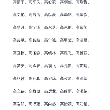
高恬宇、高平良、高心凌、高桐熙、高瑞哲、
高文艳、高若蓓、高以菱、高劭铭、高慕淼、
高慧月、高宁泽、高永芝、高冰彤、高紫菡、
高芸娥、高智航、高宁诚、高羽莹、高涵夏、
高宜楠、高俪静、高畅林、高雁飞、高雅蓉、
高梦安、高承睿、高霞飞、高亮影、高芷晴、
高丽哲、高圆真、高谷琼、高孜帛、高茂莘、
高立蓓、高盼傲、高远龙、高薇雨、高泓芷、
高岩娟、高淳蓝、高向盛、高怡颖、高幻絮、