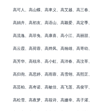
高可人、高山蝶、高聿义、高艾越、高三春、
高娟卉、高初友、高语山、高颖爱、高定季、
高流逸、高菲兔、高康喜、高小江、高丽甜、
高云霞、高荷蓉、高烨凤、高翰雄、高寄幼、
高芳华、高锐帛、高小虹、高沛春、高汶莘、
高归尧、高思婷、高雨蓉、高雪翎、高熙芷、
高芸柏、高奇诺、高敏佳、高飞莲、高俊宇、
高松雪、高夜梦、高筱诗、高姗幸、高子濯、