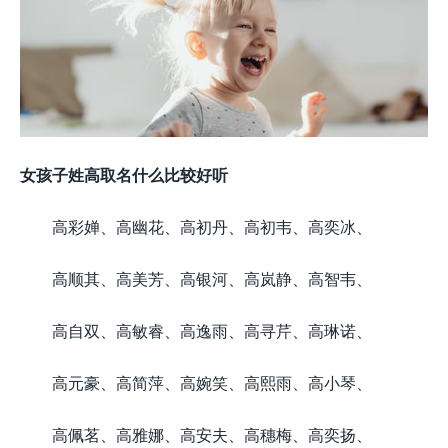
女孩子姓高取名什么比较好听
高彩婵、高幽花、高初丹、高初韦、高奕冰、
高顺其、高美芳、高银河、高岚静、高智韦、
高自双、高敏睿、高逸雨、高寻芹、高琳诺、
高元豪、高简萍、高婉笑、高熙雨、高小琴、
高佩茗、高雅娜、高安夫、高穗梅、高奕扬、