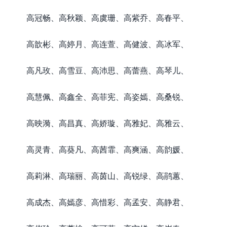
高冠畅、高秋颖、高虞珊、高紫乔、高春平、
高歆彬、高婷月、高连萱、高健波、高冰军、
高凡玫、高雪豆、高沛思、高蕾燕、高琴儿、
高慧佩、高鑫全、高菲宪、高姿嫣、高桑锐、
高映漪、高昌真、高娇璇、高雅妃、高雅云、
高灵青、高葵凡、高茜霏、高爽涵、高韵媛、
高莉淋、高瑞丽、高茵山、高锐绿、高鹃蕙、
高成杰、高嫣彦、高惜彩、高孟安、高静君、