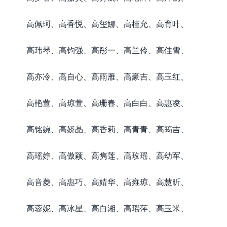
高佩珂、高香悦、高玺娜、高槿允、高育叶、
高玮琴、高钧强、高彤一、高兰伶、高佳雪、
高亦冷、高自心、高雨雁、高豪吉、高玉红、
高艳萱、高琼萱、高珊春、高白白、高惠凌、
高铭婉、高娇晶、高香莉、高青青、高筠吉、
高瑶婷、高傲颖、高隽莲、高玫瑶、高幼军、
高音菱、高惠巧、高婧华、高雍琼、高慧昕、
高蓉妮、高冰星、高白湘、高瑶萍、高玉米、