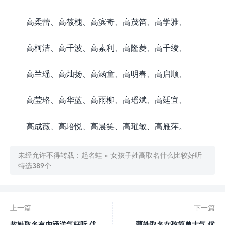
高柔蕾、高筱槐、高滨奇、高茂笛、高学雅、
高柯洁、高千波、高素利、高隆菱、高千绫、
高兰瑶、高灿扬、高涵童、高明春、高启顺、
高莹珞、高华蓝、高雨柳、高瑶斌、高廷宜、
高成薇、高培悦、高晨笑、高璀敏、高雁萍。
未经允许不得转载：
起名蛙
»
女孩子姓高取名什么比较好听
特选389个
上一篇
下一篇
敖姓取名有内涵洋气好听 优
薄姓取名女孩简单大气 优