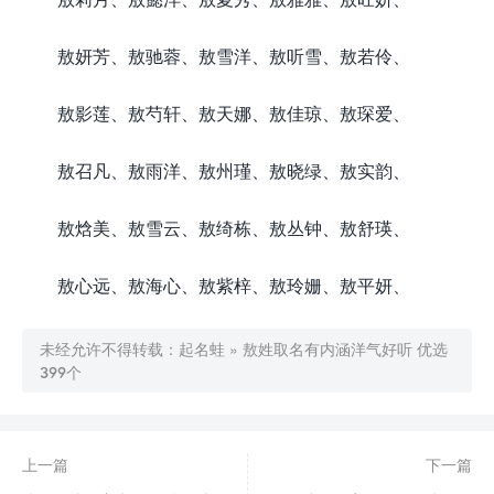
敖妍芳、敖驰蓉、敖雪洋、敖听雪、敖若伶、
敖影莲、敖芍轩、敖天娜、敖佳琼、敖琛爱、
敖召凡、敖雨洋、敖州瑾、敖晓绿、敖实韵、
敖焓美、敖雪云、敖绮栋、敖丛钟、敖舒瑛、
敖心远、敖海心、敖紫梓、敖玲姗、敖平妍、
未经允许不得转载：
起名蛙
»
敖姓取名有内涵洋气好听 优选
399个
上一篇
下一篇