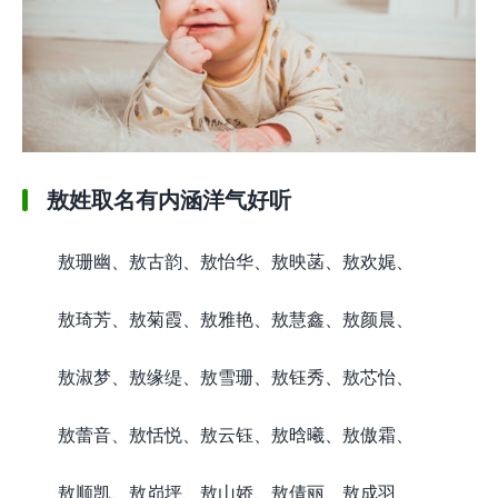
敖姓取名有内涵洋气好听
敖珊幽、敖古韵、敖怡华、敖映菡、敖欢娓、
敖琦芳、敖菊霞、敖雅艳、敖慧鑫、敖颜晨、
敖淑梦、敖缘缇、敖雪珊、敖钰秀、敖芯怡、
敖蕾音、敖恬悦、敖云钰、敖晗曦、敖傲霜、
敖顺凯、敖峁坪、敖山娇、敖倩丽、敖成羽、