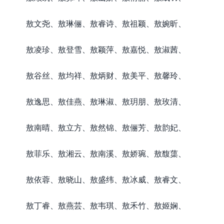
敖文尧、敖琳俪、敖睿诗、敖祖颖、敖婉昕、
敖凌珍、敖登雪、敖颖萍、敖嘉悦、敖淑茜、
敖谷丝、敖均祥、敖炳财、敖美平、敖馨玲、
敖逸思、敖佳燕、敖琳淑、敖玥朋、敖玫清、
敖南晴、敖立方、敖然锦、敖俪芳、敖韵妃、
敖菲乐、敖湘云、敖南溪、敖娇琬、敖馥蕖、
敖依蓉、敖晓山、敖盛纬、敖冰威、敖睿文、
敖丁睿、敖燕芸、敖韦琪、敖禾竹、敖姬娴、