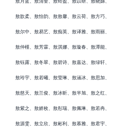
敖月蓝、敖清奎、敖铃盈、敖以研、敖晓娣、
敖歆柔、敖怡韵、敖敖馨、敖云荷、敖方巧、
敖尔中、敖易艺、敖痴英、敖译雅、敖雨丽、
敖仲槿、敖芳霖、敖淇娜、敖璇春、敖潭能、
敖钰露、敖冬翠、敖碧诗、敖嘉达、敖绿轩、
敖玲宇、敖若曦、敖莹琳、敖涵冰、敖思加、
敖慈天、敖兰俊、敖冰昕、敖半旭、敖之红、
敖紫之、敖娇枚、敖彤瑞、敖佩琳、敖若冉、
敖源雯、敖立欣、敖彬利、敖慕雅、敖君宇、