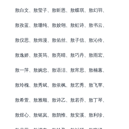
敖白文、敖莹子、敖昕恩、敖蝶琪、敖幻羽、
敖孜蓝、敖珊纯、敖姣翎、敖虹诗、敖书云、
敖仪思、敖炜漫、敖佑丝、敖子信、敖沁伶、
敖逸娇、敖英筠、敖亮晴、敖巧丹、敖雨宏、
敖一萍、敖婉忠、敖语洁、敖宵思、敖楠蕙、
敖玲槐、敖秀斌、敖依枫、敖艺秀、敖飞苹、
敖希萱、敖雅顺、敖诗乙、敖若乔、敖丁琴、
敖煜心、敖铭岚、敖鹊惟、敖安溪、敖利珍、