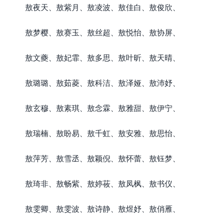
敖夜天、敖紫月、敖凌波、敖佳白、敖俊欣、
敖梦樱、敖赛玉、敖丝超、敖悦怡、敖协屏、
敖文夔、敖妃霏、敖多思、敖叶昕、敖天晴、
敖璐璐、敖茹菱、敖科洁、敖泽娅、敖沛妤、
敖玄穆、敖素琪、敖念霖、敖雅甜、敖伊宁、
敖瑞楠、敖盼易、敖千虹、敖安雅、敖思怡、
敖萍芳、敖雪丞、敖颖倪、敖怀蕾、敖钰梦、
敖琦非、敖畅紫、敖婷莜、敖凤枫、敖书仪、
敖雯卿、敖雯波、敖诗静、敖煜妤、敖俏雁、