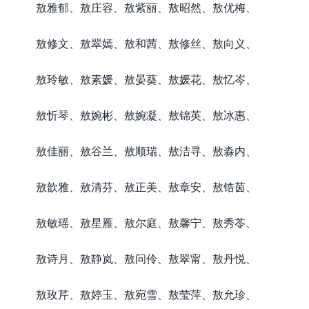
敖雅郁、敖庄容、敖紫丽、敖昭然、敖优梅、
敖修文、敖翠嫣、敖和茜、敖修丝、敖向义、
敖玲敏、敖素媛、敖晏葵、敖媛花、敖忆岑、
敖忻琴、敖婉彬、敖婉凝、敖锦英、敖冰惠、
敖佳丽、敖谷兰、敖顺瑞、敖洁寻、敖淼内、
敖歆雅、敖清芬、敖正美、敖章安、敖锆茵、
敖敏瑶、敖星雁、敖尔庭、敖馨宁、敖秀苓、
敖诗月、敖静岚、敖问伶、敖翠甯、敖丹悦、
敖玫芹、敖婷玉、敖宛雪、敖莹萍、敖允珍、