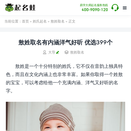

易学大师起名服务热线

400-9090-120
当前位置：
首页
»
姓氏起名
»
敖姓取名
» 正文
敖姓取名有内涵洋气好听 优选399个


大导
敖姓取名
敖姓是一个十分特别的姓氏，它不仅在音韵上独具特
色，而且在文化内涵上也非常丰富。如果你取得一个姓敖
的宝宝，可以考虑给他一个充满内涵、洋气又好听的名
字。