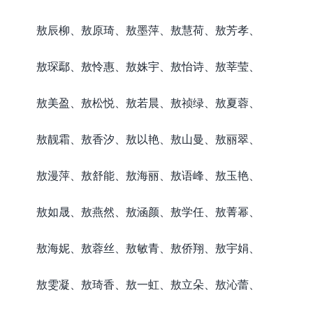
敖辰柳、敖原琦、敖墨萍、敖慧荷、敖芳孝、
敖琛鄢、敖怜惠、敖姝宇、敖怡诗、敖莘莹、
敖美盈、敖松悦、敖若晨、敖祯绿、敖夏蓉、
敖靓霜、敖香汐、敖以艳、敖山曼、敖丽翠、
敖漫萍、敖舒能、敖海丽、敖语峰、敖玉艳、
敖如晟、敖燕然、敖涵颜、敖学任、敖菁幂、
敖海妮、敖蓉丝、敖敏青、敖侨翔、敖宇娟、
敖雯凝、敖琦香、敖一虹、敖立朵、敖沁蕾、