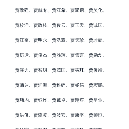
贾致廷、贾航专、贾江希、贾涵启、贾昊化、
贾校洋、贾政枝、贾俊云、贾玉天、贾诚国、
贾江奎、贾明永、贾浩豪、贾天珍、贾才懿、
贾厉运、贾俊杰、贾胜玮、贾雪言、贾勋磊、
贾泽力、贾智玥、贾茂国、贾筱珏、贾俊靖、
贾蒲达、贾润海、贾稚廷、贾畅筠、贾宏鹏、
贾玮均、贾钰烨、贾戴卓、贾翔辉、贾星业、
贾洪俊、贾森凌、贾波安、贾康平、贾师恒、