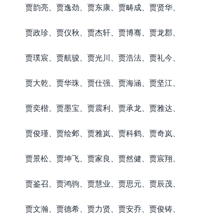
贾韵亮、贾逸劲、贾东康、贾畴成、贾贤华、
贾政珍、贾仪秋、贾杰轩、贾博骞、贾龙郡、
贾璞宸、贾航骏、贾光川、贾浩法、贾礼今、
贾大乾、贾华珠、贾仕强、贾海涵、贾坚江、
贾奕楷、贾墨宝、贾震利、贾承龙、贾雅达、
贾俊瑾、贾绘邺、贾雅岚、贾科鹤、贾奇岚、
贾景松、贾坤飞、贾家良、贾然健、贾宸翔、
贾鉴召、贾鸿驹、贾慧业、贾思元、贾辰茂、
贾文瀚、贾德希、贾力贤、贾安乔、贾俊铸、