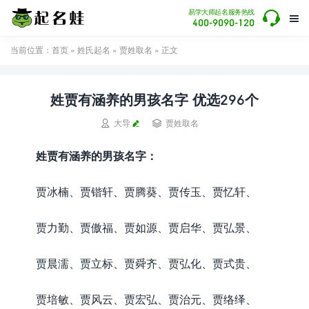

易学大师起名服务热线

400-9090-120
当前位置：
首页
»
姓氏起名
»
贾姓取名
» 正文
姓贾有涵养的男孩名字 优选296个


大导
贾姓取名
姓贾有涵养的男孩名字：
贾冰楠、贾锴轩、贾腾葵、贾传玉、贾忆轩、
贾力勤、贾傲福、贾如源、贾启华、贾弘景、
贾晨濡、贾立标、贾舜齐、贾弘化、贾式贵、
贾培敏、贾风云、贾宏弘、贾治元、贾络绎、