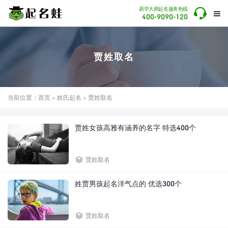

易学大师起名服务热线

400-9090-120
贾姓取名
当前位置：
首页
»
姓氏起名
» 贾姓取名
贾姓女孩高雅有涵养的名字 特选400个

贾姓取名
姓贾男孩起名洋气点的 优选300个

贾姓取名