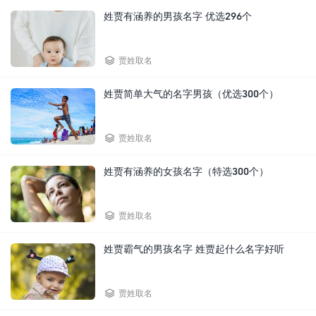
姓贾有涵养的男孩名字 优选296个

贾姓取名
姓贾简单大气的名字男孩（优选300个）

贾姓取名
姓贾有涵养的女孩名字（特选300个）

贾姓取名
姓贾霸气的男孩名字 姓贾起什么名字好听

贾姓取名