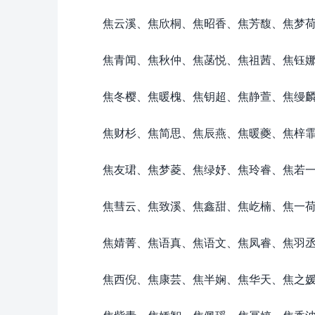
焦云溪、焦欣桐、焦昭香、焦芳馥、焦梦
焦青闻、焦秋仲、焦菡悦、焦祖茜、焦钰
焦冬樱、焦暖槐、焦钥超、焦静萱、焦缦
焦财杉、焦简思、焦辰燕、焦暖夔、焦梓
焦友珺、焦梦菱、焦绿妤、焦玲睿、焦若
焦彗云、焦致溪、焦鑫甜、焦屹楠、焦一
焦婧菁、焦语真、焦语文、焦凤睿、焦羽
焦西倪、焦康芸、焦半娴、焦华天、焦之