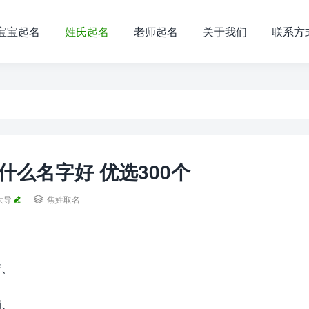
宝宝起名
姓氏起名
老师起名
关于我们
联系方
什么名字好 优选300个
大导

焦姓取名
珩、
娟、