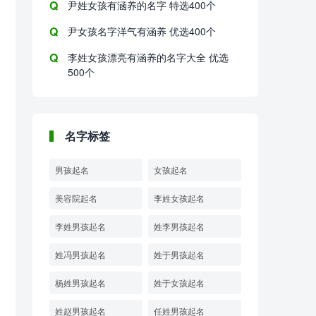
尹姓女孩有涵养的名字 特选400个
尹女孩名字洋气有涵养 优选400个
李姓女孩漂亮有涵养的名字大全 优选
500个
名字标签
男孩起名
女孩起名
美容院起名
李姓女孩起名
李姓男孩起名
姓李男孩起名
姓冯男孩起名
姓于男孩起名
杨姓男孩起名
姓于女孩起名
姓赵男孩起名
任姓男孩起名