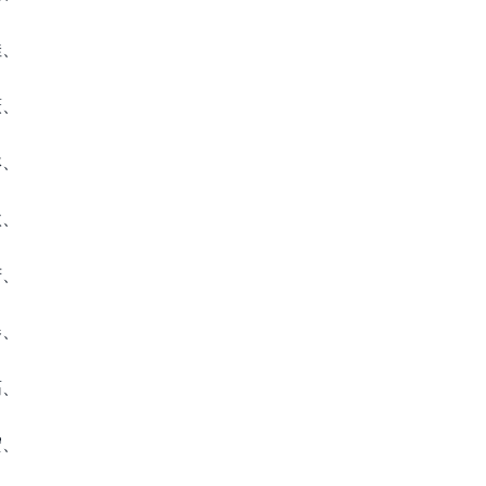
佳、
薇、
琳、
欣、
芳、
春、
菡、
宏、