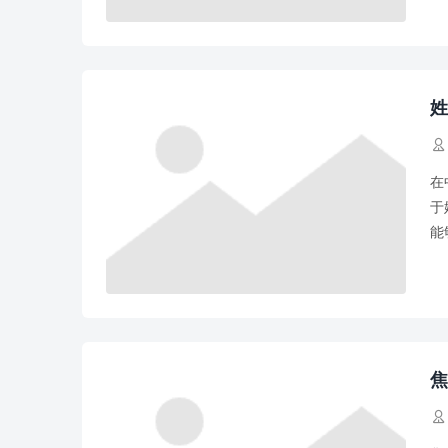
姓

在
于
能
隆
焦
