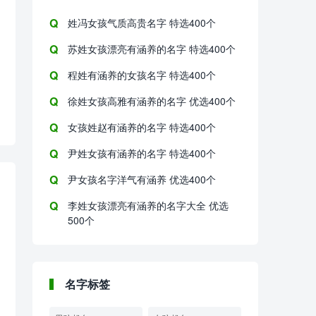
姓冯女孩气质高贵名字 特选400个
苏姓女孩漂亮有涵养的名字 特选400个
程姓有涵养的女孩名字 特选400个
徐姓女孩高雅有涵养的名字 优选400个
女孩姓赵有涵养的名字 特选400个
尹姓女孩有涵养的名字 特选400个
尹女孩名字洋气有涵养 优选400个
李姓女孩漂亮有涵养的名字大全 优选
500个
名字标签