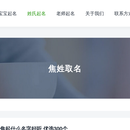
宝宝起名
姓氏起名
老师起名
关于我们
联系方
焦姓取名
焦起什么名字好听 优选300个