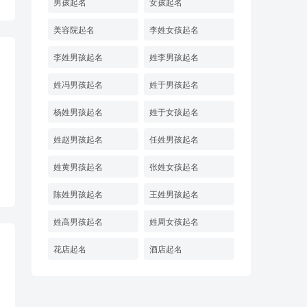
男孩起名
女孩起名
美容院起名
李姓女孩起名
李姓男孩起名
姓李男孩起名
姓冯男孩起名
姓于男孩起名
杨姓男孩起名
姓于女孩起名
姓赵男孩起名
任姓男孩起名
姓黄男孩起名
张姓女孩起名
陈姓男孩起名
王姓男孩起名
姓高男孩起名
姓周女孩起名
花店起名
酒店起名