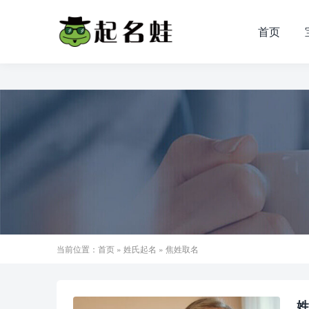
首页
当前位置：
首页
»
姓氏起名
» 焦姓取名
姓