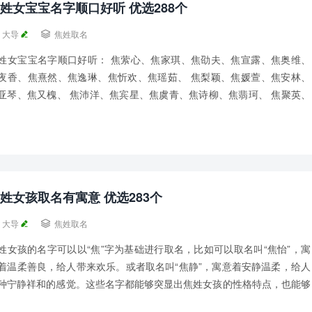
姓女宝宝名字顺口好听 优选288个
大导

焦姓取名
姓女宝宝名字顺口好听： 焦萦心、焦家琪、焦劭夫、焦宣露、焦奥维、
夜香、焦熹然、焦逸琳、焦忻欢、焦瑶茹、 焦梨颖、焦媛萱、焦安林、
亚琴、焦又槐、 焦沛洋、焦宾星、焦虞青、焦诗柳、焦翡珂、 焦聚英、
茸雪、焦京艳、焦梦苑、焦雅芝、 焦月...
姓女孩取名有寓意 优选283个
大导

焦姓取名
姓女孩的名字可以以“焦”字为基础进行取名，比如可以取名叫“焦怡”，寓
着温柔善良，给人带来欢乐。或者取名叫“焦静”，寓意着安静温柔，给人
种宁静祥和的感觉。这些名字都能够突显出焦姓女孩的性格特点，也能够
她们在人群中脱颖而出。 焦姓女孩取...