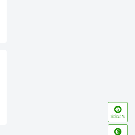

宝宝起名
