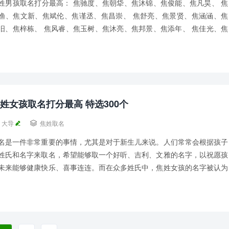
姓男孩取名打分最高： 焦驰度、焦朝牮、焦沐锦、焦俊能、焦凡昊、 焦
渔、焦文新、焦斌伦、焦谨丞、焦昌崇、 焦舒亮、焦景贤、焦涵涵、焦
汨、焦梓栋、 焦风睿、焦玉树、焦沐亮、焦邦景、焦添年、 焦佳光、焦
籽、焦燕礼、焦雅惠、焦聪健、 焦毅明...
姓女孩取名打分最高 特选300个
大导

焦姓取名
名是一件非常重要的事情，尤其是对于新生儿来说。人们常常会根据孩子
姓氏和名字来取名，希望能够取一个好听、吉利、文雅的名字，以祝愿孩
未来能够健康快乐、喜事连连。而在众多姓氏中，焦姓女孩的名字被认为
最容易打分最高的。 焦姓女孩取名打分最高...