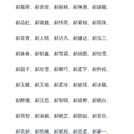
郝颖翠、郝喜煜、郝丽格、郝琳惠、郝娣颖、
郝晶虹、郝璐籁、郝纬芮、郝紫锦、郝雨珠、
郝裳青、郝人晴、郝访凡、郝姗达、郝泓三、
郝姝春、郝郁鑫、郝莺霜、郝娟图、郝怡雪、
郝园子、郝欣雪、郝卿巧、郝柔宇、郝矜棕、
郝玉蝶、郝又瑜、郝柔珍、郝姣瑶、郝冰颖、
郝醉珊、郝汉思、郝智晴、郝婧桦、郝晓白、
郝琪智、郝淑婉、郝晓芷、郝朗如、郝若欣、
郝奕妍、郝凯曦、郝紫苑、郝思柔、郝豪一、