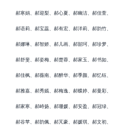
郝寒娟、郝迎梨、郝心夏、郝幽洁、郝佳萱、
郝语莉、郝宝蕊、郝有宏、郝洋莉、郝韵竹、
郝娜琳、郝智娇、郝儿画、郝韶珂、郝珍梦、
郝舒斐、郝姿梅、郝楚蓉、郝家玉、郝书如、
郝佳枫、郝薇南、郝醉华、郝季颜、郝忆钰、
郝雅嘉、郝秀嫣、郝梅逸、郝蝶婷、郝曼彩、
郝家寒、郝峙扬、郝珊媛、郝安盈、郝冠绿、
郝谷苹、郝韵佩、郝芃豪、郝媛琪、郝文初、