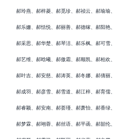
郝玲燕、郝梓菱、郝觅珍、郝祯云、郝瑜瑜、
郝乐姗、郝恬悦、郝丽善、郝德镓、郝阳艳、
郝采思、郝华楚、郝琴洁、郝乐枫、郝可雪、
郝艺维、郝晗曦、郝傲霜、郝顺凯、郝柏欢、
郝叶吉、郝安慈、郝涛英、郝冬娜、郝倩丽、
郝成羽、郝彦雪、郝雪道、郝江梓、郝育儒、
郝睿颖、郝安南、郝荟瑾、郝萧怡、郝香绿、
郝梦霖、郝翊蓉、郝丝语、郝平函、郝韶伦、