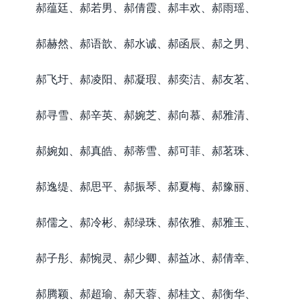
郝蕴廷、郝若男、郝倩霞、郝丰欢、郝雨瑶、
郝赫然、郝语歆、郝水诚、郝函辰、郝之男、
郝飞圩、郝凌阳、郝凝瑕、郝奕洁、郝友茗、
郝寻雪、郝辛英、郝婉芝、郝向慕、郝雅清、
郝婉如、郝真皓、郝蒂雪、郝可菲、郝茗珠、
郝逸缇、郝思平、郝振琴、郝夏梅、郝豫丽、
郝儒之、郝冷彬、郝绿珠、郝依雅、郝雅玉、
郝子彤、郝惋灵、郝少卿、郝益冰、郝倩幸、
郝腾颖、郝超瑜、郝天蓉、郝桂文、郝衡华、