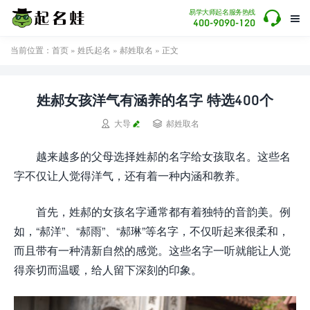

易学大师起名服务热线

400-9090-120
当前位置：
首页
»
姓氏起名
»
郝姓取名
» 正文
姓郝女孩洋气有涵养的名字 特选400个


大导
郝姓取名
越来越多的父母选择姓郝的名字给女孩取名。这些名
字不仅让人觉得洋气，还有着一种内涵和教养。
首先，姓郝的女孩名字通常都有着独特的音韵美。例
如，“郝洋”、“郝雨”、“郝琳”等名字，不仅听起来很柔和，
而且带有一种清新自然的感觉。这些名字一听就能让人觉
得亲切而温暖，给人留下深刻的印象。