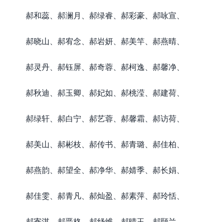
郝和蕊、郝澜月、郝绿睿、郝彩豪、郝咏宣、
郝晓山、郝宥念、郝岩妍、郝美竿、郝燕晴、
郝灵丹、郝钰屏、郝奇蓉、郝柯逸、郝馨净、
郝秋迪、郝玉卿、郝妃如、郝桃滢、郝建荷、
郝绿轩、郝白宁、郝艺蓉、郝馨霜、郝访荷、
郝美山、郝彬枝、郝传书、郝青璐、郝佳柏、
郝燕韵、郝望全、郝净华、郝婧季、郝长娟、
郝佳雯、郝青凡、郝灿盈、郝素萍、郝玲恬、
郝寄淇、郝晋格、郝纾维、郝晴玉、郝颐兰、