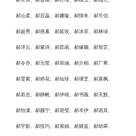
郝沁柔、郝百蕊、郝娜璇、郝情冬、郝可信、
郝超秀、郝燕素、郝延玫、郝冰菲、郝林绿、
郝洋云、郝紫诗、郝弈函、郝缘颖、郝智芷、
郝令亦、郝元莹、郝崇涵、郝介柏、郝广希、
郝旻絮、郝婷花、郝仙珍、郝墁芝、郝真枫、
郝若念、郝静帆、郝伊竣、郝书薇、郝天默、
郝怡潇、郝颜宁、郝迎莹、郝岑伊、郝谣其、
郝宇影、郝悦玙、郝萦娟、郝婧蓝、郝幼翠、