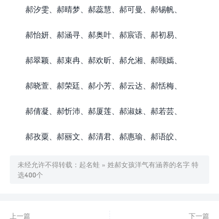
郝汐雯、郝晴梦、郝蕊慧、郝可曼、郝锡帆、
郝怡妍、郝涵寻、郝奥叶、郝宸语、郝初易、
郝翠颖、郝束冉、郝欢昕、郝允湘、郝颐嫣、
郝晓萱、郝荣廷、郝小芳、郝云达、郝恬梅、
郝倩凝、郝忻沛、郝厦莲、郝淑妹、郝若芸、
郝孜粟、郝丽文、郝清君、郝惠瑜、郝语皎、
未经允许不得转载：
起名蛙
»
姓郝女孩洋气有涵养的名字 特
选400个
上一篇
下一篇