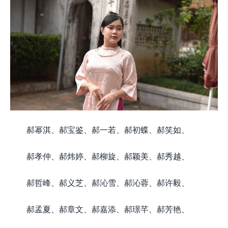
郝幂淇、郝宝鉴、郝一若、郝初蝶、郝笑如、
郝孝仲、郝炜婷、郝柳旋、郝颖美、郝秀越、
郝哲峰、郝义芝、郝沁雪、郝沁蓉、郝许毅、
郝孟夏、郝章文、郝嘉添、郝璟芊、郝芳艳、