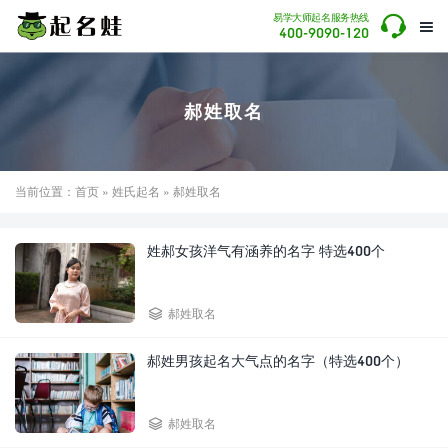

易学大师起名服务热线

400-9090-120
郝姓取名
当前位置：
首页
»
姓氏起名
» 郝姓取名
姓郝女孩洋气有涵养的名字 特选400个

郝姓取名
郝姓男孩起名大气点的名字（特选400个）

郝姓取名