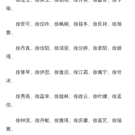
瑜、
徐世可、徐仪吟、徐枫桐、徐筱冬、徐艮持、徐旭
雅、
徐丹真、徐佳阳、徐清迎、徐尔婷、徐君阳、徐婧
瑾、
徐箐琴、徐伊思、徐傲启、徐江霜、徐佩宁、徐岢
冰、
徐秀燕、徐蕊幸、徐懿林、徐政云、徐叶娜、徐孟
信、
徐钟淇、徐丹蜓、徐雅瑛、徐庆馨、徐嘉艺、徐瑞
雅、