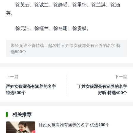
徐芙云、徐诚兰、徐静瑶、徐承纬、徐兰淇、徐涵
英、
徐元洁、徐槿兰、徐冬珊、徐贵蝶。
未经允许不得转载：
起名蛙
»
姓徐女孩漂亮有涵养的名字 特
选500个
上一篇
下一篇
严姓女孩漂亮有涵养的名字
丁姓女孩漂亮有涵养的名字
特选500个
好听 特选400个
相关推荐
徐姓女孩高雅有涵养的名字 优选400个