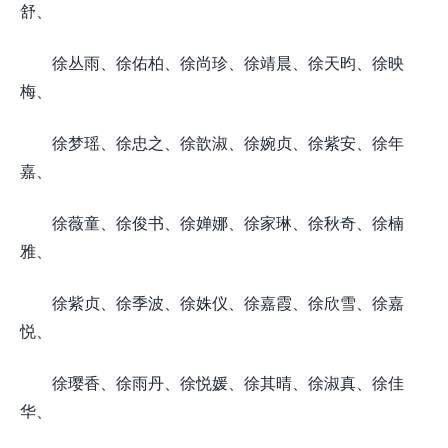
舒、
徐丛雨、徐佑柏、徐尚珍、徐靖晨、徐天昀、徐映
梅、
徐梦瑶、徐忠之、徐歆淑、徐婉贞、徐紫安、徐年
嘉、
徐薇童、徐俊书、徐婵娜、徐家琳、徐秋奇、徐楠
雅、
徐紫贞、徐季波、徐姝仪、徐嘉霞、徐欣雪、徐嘉
悦、
徐璎香、徐雨丹、徐悦媛、徐其晴、徐淑真、徐佳
华、