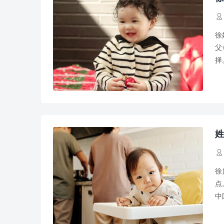

徐
父
择
东
姓

徐
点
中
需