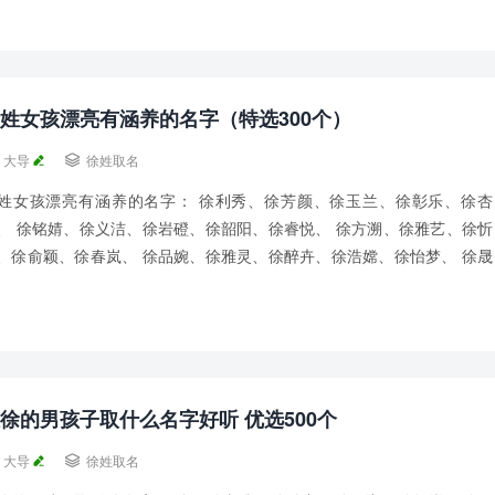
姓女孩漂亮有涵养的名字（特选300个）
大导

徐姓取名
姓女孩漂亮有涵养的名字： 徐利秀、徐芳颜、徐玉兰、徐彰乐、徐杏
、 徐铭婧、徐义洁、徐岩磴、徐韶阳、徐睿悦、 徐方溯、徐雅艺、徐忻
、徐俞颖、徐春岚、 徐品婉、徐雅灵、徐醉卉、徐浩嫦、徐怡梦、 徐晟
、徐易巧、徐坤智、徐秀隽、徐杉姗、 徐...
徐的男孩子取什么名字好听 优选500个
大导

徐姓取名