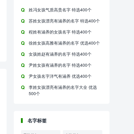
姓冯女孩气质高贵名字 特选400个
苏姓女孩漂亮有涵养的名字 特选400个
程姓有涵养的女孩名字 特选400个
徐姓女孩高雅有涵养的名字 优选400个
女孩姓赵有涵养的名字 特选400个
尹姓女孩有涵养的名字 特选400个
尹女孩名字洋气有涵养 优选400个
李姓女孩漂亮有涵养的名字大全 优选
500个
名字标签