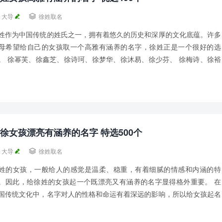
大导

徐姓取名
姓作为中国传统的姓氏之一，拥有着悠久的历史和深厚的文化底蕴。许多
母希望给自己的女孩取一个高雅有涵养的名字，徐姓正是一个很好的选
。 徐幂芙、徐鑫芝、徐诗珂、徐梦华、徐沐易、徐少芬、 徐梅诗、徐裕
、徐美雪、徐国骏、徐品怡、徐美琳、 徐灵...
徐女孩漂亮有涵养的名字 特选500个
大导

徐姓取名
姓的女孩，一般给人的感觉是温柔、稳重，有着细腻的情感和内涵的特
。因此，给徐姓的女孩起一个既漂亮又有涵养的名字显得格外重要。 在
国传统文化中，名字对人的性格和命运有着深远的影响，所以给女孩起名
要慎重考虑。以下是一些具有涵养的、漂亮的徐...