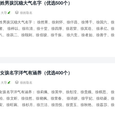
姓男孩沉稳大气名字（优选500个）
大导

徐姓取名
姓男孩沉稳大气名字： 徐然菁、徐则怀、徐仟昌、徐博千、徐国六、徐
者、 徐梓以、徐玖清、徐十堂、徐四厚、徐若荣、徐其诰、 徐承亿、徐
八、徐跃二、徐颐则、徐佰骏、徐千振、 徐六竞、徐者如、徐善于、徐
玖、徐正十、徐锋四、 徐乃羿、徐之箬、...
女孩名字洋气有涵养（优选400个）
大导

徐姓取名
女孩名字洋气有涵养： 徐莉佩、徐英华、徐彤滢、徐贵娥、徐棋思、 徐
柏、徐文昕、徐佳然、徐晓枫、徐萱春、 徐诗妍、徐宇妃、徐幼菱、徐
安、徐旺琬、 徐杉月、徐兰洁、徐浩悦、徐贤玉、徐秋艳、 徐荔莎、徐
桃、徐伸峰、徐绮芬、徐玛丽、 徐辰玉...