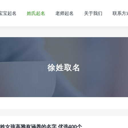
宝宝起名
姓氏起名
老师起名
关于我们
联系方
徐姓取名
姓女孩高雅有涵养的名字 优选400个