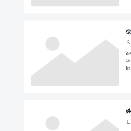
徐

徐
华
怡
迅
姓
