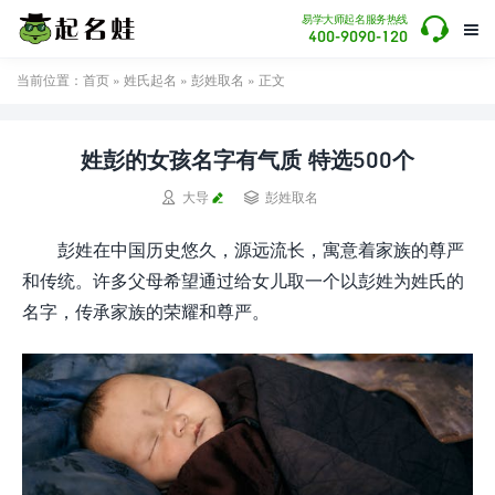

易学大师起名服务热线

400-9090-120
当前位置：
首页
»
姓氏起名
»
彭姓取名
» 正文
姓彭的女孩名字有气质 特选500个


大导
彭姓取名
彭姓在中国历史悠久，源远流长，寓意着家族的尊严
和传统。许多父母希望通过给女儿取一个以彭姓为姓氏的
名字，传承家族的荣耀和尊严。