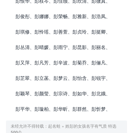
彭恨华、彭枝岑、彭佳颀、彭欣清、彭微真、
彭俊彤、彭娜娜、彭荣畅、彭雅新、彭浩凤、
彭琪修、彭怜瑶、彭善萱、彭贞玲、彭挺卿、
彭丛清、彭晴媛、彭雨宁、彭昆影、彭丽名、
彭又萍、彭凡芳、彭辛波、彭菊乔、彭俪凡、
彭芷翠、彭立菡、彭梦云、彭怡含、彭锐宇、
彭颖琴、彭颜莹、彭宗诗、彭如华、彭北娥、
彭平华、彭璇柏、彭华昕、彭群然、彭忻梦、
未经允许不得转载：
起名蛙
»
姓彭的女孩名字有气质 特选
500个