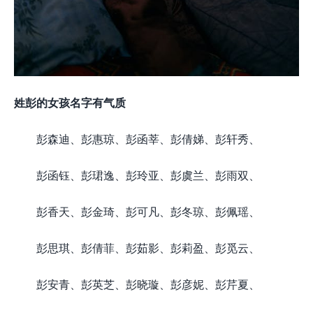
姓彭的女孩名字有气质
彭森迪、彭惠琼、彭函莘、彭倩娣、彭轩秀、
彭函钰、彭珺逸、彭玲亚、彭虞兰、彭雨双、
彭香天、彭金琦、彭可凡、彭冬琼、彭佩瑶、
彭思琪、彭倩菲、彭茹影、彭莉盈、彭觅云、
彭安青、彭英芝、彭晓璇、彭彦妮、彭芹夏、