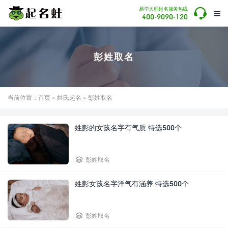

易学大师起名服务热线

400-9090-120
彭姓取名
当前位置：
首页
»
姓氏起名
» 彭姓取名
姓彭的女孩名字有气质 特选500个

彭姓取名
姓彭女孩名字洋气有涵养 特选500个

彭姓取名