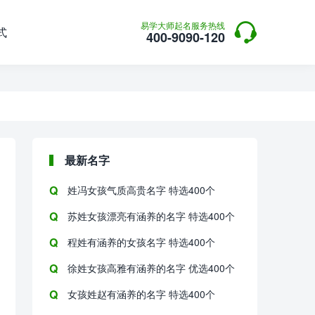

易学大师起名服务热线
式
400-9090-120
最新名字
姓冯女孩气质高贵名字 特选400个
苏姓女孩漂亮有涵养的名字 特选400个
程姓有涵养的女孩名字 特选400个
徐姓女孩高雅有涵养的名字 优选400个
女孩姓赵有涵养的名字 特选400个