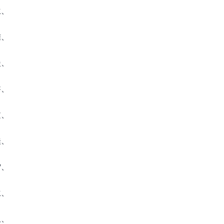
兰、
雅、
漫、
睿、
文、
桂、
雪、
兰、
双、