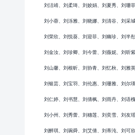
刘洁靖、刘柔琦、刘姣娟、刘夏秀、刘珊
刘小蓉、刘泺雅、刘晓娜、刘清谷、刘采
刘荣欣、刘悦葵、刘迎菲、刘幽珍、刘半
刘金汝、刘珍卿、刘今蕾、刘薇妮、刘听
刘山馨、刘根昕、刘协青、刘忆秋、刘雅
刘银芸、刘宝羽、刘伦惠、刘珊雅、刘尔
刘仁婷、刘书慧、刘倩枫、刘雨丹、刘语
刘小州、刘秀蕾、刘穗莲、刘奕雪、刘友
刘醉琪、刘琬舜、刘艾倩、刘蒂沌、刘可