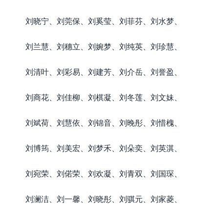
刘晓宁、刘莞保、刘奚莹、刘菲芬、刘水梦、
刘兰慧、刘穗立、刘婉梦、刘纯英、刘珍慧、
刘清叶、刘彩易、刘建芳、刘介岳、刘誉盈、
刘商花、刘佳柳、刘棋凝、刘冬莲、刘文妹、
刘斌荷、刘慧依、刘锦音、刘晚彤、刘惜槐、
刘博筠、刘美宏、刘梦禾、刘朵奕、刘英淇、
刘宛荣、刘偌荣、刘欢凝、刘青双、刘国琛、
刘澜洁、刘一馨、刘晓彤、刘骐元、刘家菱、