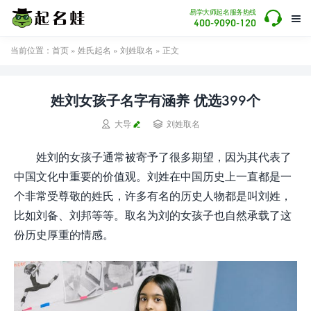

易学大师起名服务热线

400-9090-120
当前位置：
首页
»
姓氏起名
»
刘姓取名
» 正文
姓刘女孩子名字有涵养 优选399个


大导
刘姓取名
姓刘的女孩子通常被寄予了很多期望，因为其代表了
中国文化中重要的价值观。刘姓在中国历史上一直都是一
个非常受尊敬的姓氏，许多有名的历史人物都是叫刘姓，
比如刘备、刘邦等等。取名为刘的女孩子也自然承载了这
份历史厚重的情感。