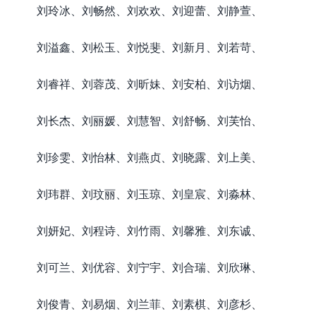
刘玲冰、刘畅然、刘欢欢、刘迎蕾、刘静萱、
刘溢鑫、刘松玉、刘悦斐、刘新月、刘若苛、
刘睿祥、刘蓉茂、刘昕妹、刘安柏、刘访烟、
刘长杰、刘丽媛、刘慧智、刘舒畅、刘芙怡、
刘珍雯、刘怡林、刘燕贞、刘晓露、刘上美、
刘玮群、刘玟丽、刘玉琼、刘皇宸、刘淼林、
刘妍妃、刘程诗、刘竹雨、刘馨雅、刘东诚、
刘可兰、刘优容、刘宁宇、刘合瑞、刘欣琳、
刘俊青、刘易烟、刘兰菲、刘素棋、刘彦杉、