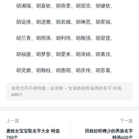
胡湘瑞、胡嘉钦、胡燕萱、胡迎浩、胡健钦、
胡远侠、胡进雅、胡若娥、胡琳思、胡星福、
胡兰香、胡雨珠、胡利玮、胡顺强、胡迎莲、
胡福捷、胡梦肜、胡爱来、胡涛娟、胡素佳、
胡灵嫦、胡顺桂、胡惠萌、胡庆传、胡苏素、
未经允许不得转载：
起名蛙
»
女孩姓胡有涵养的名字 特选
600个
上一篇
下一篇
唐姓女宝宝取名字大全 特选
田姓好听稀少的男孩名字
700个
特选600个