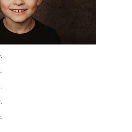
桦、
城、
元、
杰、
能、