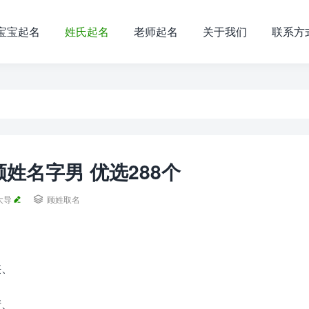
宝宝起名
姓氏起名
老师起名
关于我们
联系方
姓名字男 优选288个
大导

顾姓取名
侠、
清、