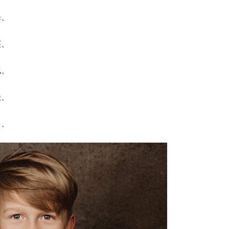
乐、
英、
恺、
法、
昂、