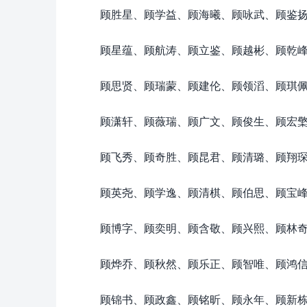
顾胜星、顾学益、顾海曦、顾咏武、顾鉴
顾星蕴、顾航涛、顾立鉴、顾越彬、顾乾
顾思贤、顾瑞蒙、顾建伦、顾领滔、顾琪
顾潇轩、顾薇瑞、顾广文、顾俊生、顾宏
顾飞秀、顾奇胜、顾昆君、顾清璐、顾翔
顾英尧、顾学逸、顾清棋、顾伯思、顾宝
顾博字、顾奕明、顾含敬、顾兴熙、顾林
顾烨乔、顾秋然、顾乐正、顾智唯、顾鸿
顾锦书、顾政鑫、顾铭昕、顾永年、顾新