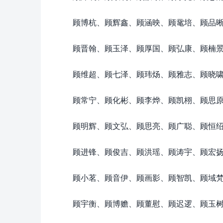
顾博杭、顾辉鑫、顾涵映、顾鼋培、顾品
顾晋翰、顾玉泽、顾厚国、顾弘康、顾楠
顾维超、顾七泽、顾玮炀、顾雅志、顾晓
顾常宁、顾化彬、顾李烨、顾凯栩、顾思
顾明辉、顾文弘、顾思亮、顾广聪、顾恒
顾进锋、顾俊吉、顾洪瑶、顾涛宇、顾宏
顾小茗、顾音伊、顾画影、顾智凯、顾域
顾宇衡、顾博赡、顾董慰、顾迟逻、顾玉