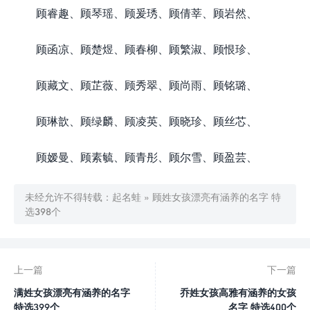
顾睿趣、顾琴瑶、顾爰琇、顾倩莘、顾岩然、
顾函凉、顾楚煜、顾春柳、顾繁淑、顾恨珍、
顾藏文、顾芷薇、顾秀翠、顾尚雨、顾铭璐、
顾琳歆、顾绿麟、顾凌英、顾晓珍、顾丝芯、
顾嫒曼、顾素毓、顾青彤、顾尔雪、顾盈芸、
未经允许不得转载：
起名蛙
»
顾姓女孩漂亮有涵养的名字 特
选398个
上一篇
下一篇
满姓女孩漂亮有涵养的名字
乔姓女孩高雅有涵养的女孩
特选399个
名字 特选400个