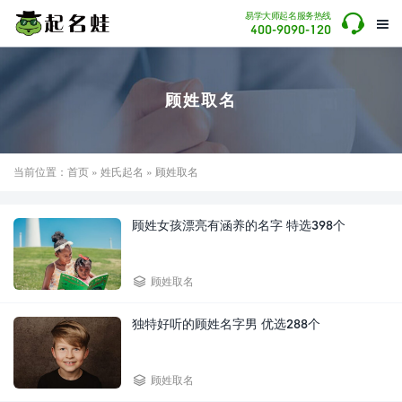

易学大师起名服务热线

400-9090-120
顾姓取名
当前位置：
首页
»
姓氏起名
» 顾姓取名
顾姓女孩漂亮有涵养的名字 特选398个

顾姓取名
独特好听的顾姓名字男 优选288个

顾姓取名