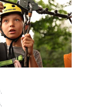
妍、
婷、