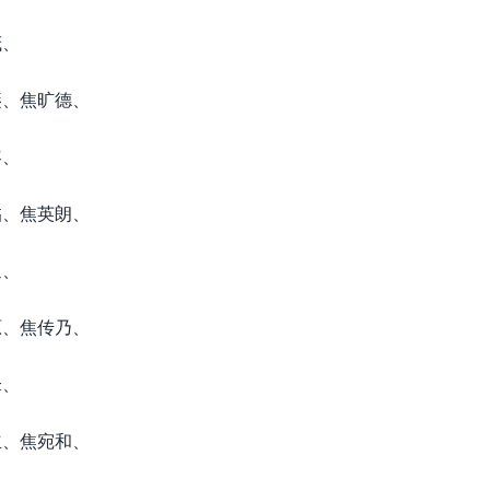
茂、
銮、焦旷德、
容、
临、焦英朗、
迪、
原、焦传乃、
锋、
立、焦宛和、