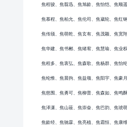
焦程骏、焦翦迅、焦旭龄、焦怡恺、焦顺
焦慕程、焦柏允、焦伦司、焦崴轮、焦红
焦传颀、焦萌乾、焦玄有、焦茂颖、焦宽
焦华建、焦书郴、焦绪宥、焦慧瑜、焦业
焦程多、焦衷弘、焦森歌、焦杨群、焦怡
焦纶惟、焦晨驹、焦益颂、焦阳宇、焦豪
焦慈围、焦勇可、焦柳普、焦森如、焦鸣
焦泽潇、焦山莜、焦崇奋、焦巴韵、焦琥
焦龄经、焦驰霖、焦亮植、焦霜恒、焦康