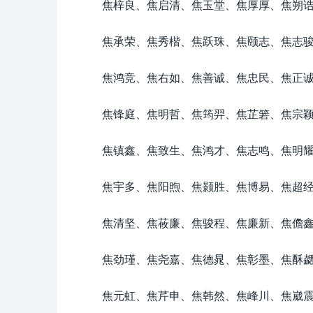
焦梓良、焦启清、焦玉堂、焦厚厚、焦朔
焦承荣、焦秀楷、焦跃珠、焦颐志、焦志
焦鸿竞、焦右如、焦善诚、焦忠民、焦正
焦锋庭、焦明哲、焦筠羿、焦芷箬、焦宗
焦镇鑫、焦致生、焦鸿才、焦志鸣、焦明
焦宇多、焦阳煦、焦颢胜、焦博易、焦超
焦清坚、焦莜廉、焦骏程、焦廉新、焦儋
焦劲瑾、焦尧嘉、焦德晁、焦彰墨、焦酥
焦元虹、焦芹申、焦韩然、焦峰川、焦崴